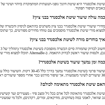
שיטת אלכסנדר היא שיטת חינוך גופני-תנועתית המתמקדת בזיהוי ושינוי של 
כאבים ושיפור תפקוד.
כמה עולה שיעור שיטת אלכסנדר בבני ציון?
למצוא מורי שיטת אלכסנדר מוסמכים עם טווחי מחירים מפורטים, כך שתוכ
איך בוחרים מורה לשיטת אלכסנדר בבני ציון?
גב), ולנסות שיעור ראשון לבדוק התאמה. ב-AlternaBe תוכלו למצוא מורי שיטת אלכסנדר מוסמכים בבני ציון עם מידע מלא על התמחויותיהם, המלצות ודירוגים מאומתים.
כמה זמן נמשך שיעור בשיטת אלכסנדר?
30 שיעורים לשינוי משמעותי, אך שיפור מורגש כבר אחרי מספר שיעורים ראשונים. ב-AlternaBe ניתן לראות את פרטי השיעורים ומשך הזמן המדויק אצל כל מורה.
האם שיטת אלכסנדר מתאימה לכולם?
שיטת אלכסנדר מתאימה לכל אדם בכל גיל ומצב פיזי - מצעירים ועד קשישים
גב וצוואר, לאמני במה (שחקנים, מוזיקאים, זמרים, רקדנים), ולכל מי שמעוניין לשפר את איכות התנועה והיציבה. ב-ernaBe