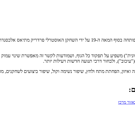
(Alexander Technique) היא שיטת חינוך גופני-תנועתית שפותחה בסוף המאה ה-19 ע
ת") משפיע על תפקוד כל הגוף, ושמודעות לקשר זה מאפשרת שינוי עמוק בד
עיכוב"), ולבחור דרכי תנועה חדשות ויעילות יותר.
ה ואיזון, הפחתת מתח ולחץ, שיפור נשימה וקול, שיפור ביצועים לשחקנים, מ
ם:
זור מרכז