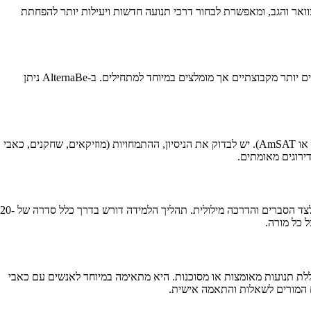
וואר והגב, ומאפשרת לבחור דרכי תנועה חדשות ויעילות יותר להפחתת
מחירי שיעורי שיטת אלכסנדר בבני ציון משתנים בהתאם לניסיון והכשרה של המורה, סוג השיעור (פרטי או קבוצתי), ומשך השיעור. שיעורים פרטיים יקרים יותר מקבוצתיים אך מומלצים במיוחד למתחילים. ב-AlternaBe ניתן
חשוב לבדוק שהמורה סיים הכשרה מוסמכת בשיטת אלכסנדר (תהליך של 3 שנים לפחות, כ-1,600 שעות) ומוסמך על ידי ארגון מקצועי מוכר (כמו STAT או AmSAT). יש לבדוק את הניסיון, ההתמחויות (מוזיקאים, שחקנים, כאבי
שיעור פרטי בשיטת אלכסנדר נמשך בדרך כלל 30-45 דקות. השיעור כולל עבודה ידנית עדינה של המורה על התלמיד (בשכיבה, ישיבה, עמידה והליכה), לצד הסברים והדרכה מילולית. תהליך הלמידה דורש בדרך כלל סדרה של 20-
ללת תנועות מאומצות או מסוכנות. היא מתאימה במיוחד לאנשים עם כאבי