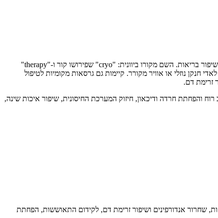
(Cryotherapy) היא שיטת טיפול המשתמשת בקור קיצוני לטמפרטורות של עד מינוס 110-160 מעלות צלזיוס למטרות טיפוליות, התאוששות ושיפור בריאות. השם מקורו ביוונית: "cryo" שפירושו קור ו-"therapy"
ר הוא קריותרפיה לגוף מלא (Whole Body Cryotherapy - WBC), בו האדם נכנס לתא מיוחד למשך 2-4 דקות וחשוף לאדי חנקן נוזלי או אוויר מקורר. קיימות גם גרסאות מקומיות לטיפול
ר זרימת דם.
וח והפחתת חרדה ודיכאון, חיזוק המערכת החיסונית, שיפור איכות שינה,
מפעילה תגובות פיזיולוגיות כמו הפחתת דלקות, שחרור אנדורפינים ושיפור זרימת דם, לקידום התאוששות, הפחתת