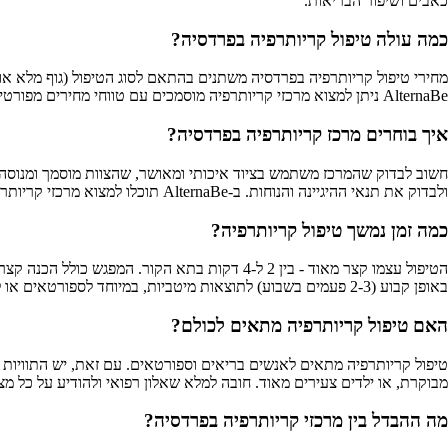
כאבים ושיפור הבריאות.
כמה עולה טיפול קריותרפיה בפרדסיה?
מחירי טיפול קריותרפיה בפרדסיה משתנים בהתאם לסוג הטיפול (גוף מלא או מ
AlternaBe ניתן למצוא מרכזי קריותרפיה מוסמכים עם טווחי מחירים מפורטים, כך שתוכלו להשוות ולמצוא את המתאים לתקציב שלכם.
איך בוחרים מרכז קריותרפיה בפרדסיה?
חשוב לבדוק שהמרכז משתמש בציוד איכותי ומאושר, שהצוות מוסמך ומנוסה, 
ולבדוק את תנאי ההיגיינה והנוחות. ב-AlternaBe תוכלו למצוא מרכזי קריותרפיה מוסמכים בפרדסיה עם מידע מלא על השירותים, המלצות ודירוגים מאומתים.
כמה זמן נמשך טיפול קריותרפיה?
באופן קבוע (2-3 פעמים בשבוע) לתוצאות מיטביות, במיוחד לספורטאים או לטיפול בכאבים כרוניים. ב-AlternaBe ניתן לראות את פרטי הטיפולים ומשך הזמן המדויק בכל מרכז.
האם טיפול קריותרפיה מתאים לכולם?
טיפול קריותרפיה מתאים לאנשים בריאים וספורטאים. עם זאת, יש התוויות נגד
מבוקרת, או ילדים צעירים מאוד. חובה למלא שאלון רפואי ולהודיע על כל מצב בריאותי לפני הטיפול. ב-AlternaBe תוכלו ליצור 
מה ההבדל בין מרכזי קריותרפיה בפרדסיה?