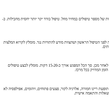
 של מספר טיפולים במחיר מוזל. טיפול בודד יקר יותר יחסית מחבילות. ב-
פני הטיפול הראשון ושהצוות מודע להתוויות נגד. מומלץ לקרוא המלצות
הטיפול עצמו קצר מאוד - בין 2 ל-4 דקות בתא הקור. המפגש כולל הכנה קצרה (לבישת כפפות, גרביים ונעלי פרווה להגנה), הכניסה לתא, והתחממות קלה לאחר מכן. סך הכל המפגש אורך כ-15-20 דקות. מומלץ לבצע טיפולים
ופעת ריינו חמורה, אלרגיה לקור, פצעים פתוחים, זיהומים, אפילפסיה לא