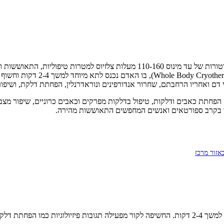
שפירושו טיפול. הטיפול הנפוץ ביות
כלי דם ואחריו הרחבתם, שחרור אנדורפינים ונוראדרנלין, הפחתת דלקת, ושיפו
חתת כאבים ודלקות, טיפול בדלקות מפרקים וכאבים כרוניים, שיפור מצב ר
וחד בקרב ספורטאים ואנשים המחפשים התאוששות מהירה.
זור מרכז
קריותרפיה היא שיטת טיפול המשתמשת בקור קיצוני (עד מינוס 160 מעלות) למשך 2-4 דקות. החשיפה לקור 