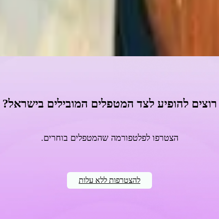
ת ביתיות, אחרות בליווי לידות בבתי חולים או בניתוחי קיסרי. כמו כן, יש 
רוצים להופיע לצד המטפלים המובילים בישראל?
הצטרפו לפלטפורמה שהמטפלים בוחרים.
להצטרפות ללא עלות