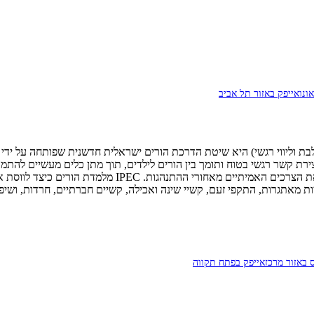
ונו
אייפק באזור תל אביב
Integrated Parenting and Emo - הורות משולבת וליווי רגשי) היא שיטת הדרכת הורים ישראלית חד
הקשר, ויסות רגשי, והורות מודעת. IPEC מתמקדת ביצירת קשר רגשי בטוח ותומך בין הורים לילדים, תו
שהתנהגות ילדים נובעת מצרכים רגשיים, ושהורים צריכים ללמ
באזור מרכז
אייפק בפתח תקווה