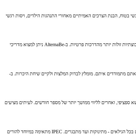
 רגשי בטוח, הבנת הצרכים האמיתיים מאחורי התנהגות הילדים, ויסות רגשי
מחירי הדרכת IPEC בבית חשמונאי משתנים בהתאם להכשרה והניסיון של המדריך, סוג ההדרכה (פרטית, זוגית או קבוצתית), ומשך התהליך. הדרכות קבוצתיות זולות יותר מהדרכות פרטיות. ב-AlternaBe ניתן למצוא מדריכי
לכם ולאתגרים הספציפיים שאתם מתמודדים איתם. מומלץ לבדוק המלצות ולקיים שיחת היכרות. ב-
ם ממוקדים לנושא ספציפי, ואחרים לליווי ממושך יותר של מספר חודשים. לעיתים מציעים
טיפול IPEC מתאים לכל הורה המעוניין לשפר את הקשר עם הילדים ולקבל כלים מעשיים להתמודדות עם אתגרי הגידול. השיטה מתאימה להורים לילדים בכל הגילאים - מתינוקות ועד מתבגרים. IPEC מתאימה במיוחד להורים