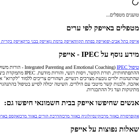
טוענים מטפלים...
מטפלים באייפק לפי ערים
אייפק בתל אביב-יפו
אייפק בפתח תקווה
אייפק ברמת גן
אייפק בבני ברק
אייפק בקרית א
מידע נוסף על IPEC - אייפק
טיפול IPEC
(tional Coaching
ההתפתחותית, תורת 
מתינוקות ועד גיל ההתבגרות.
אנשים שחיפשו אייפק בבית חשמונאי חיפשו גם:
אקופרסורה באזור מרכז
קינסיולוגיה באזור מרכז
הדרכת הורים באזור מרכז
אקסס בארס 
שאלות נפוצות על אייפק