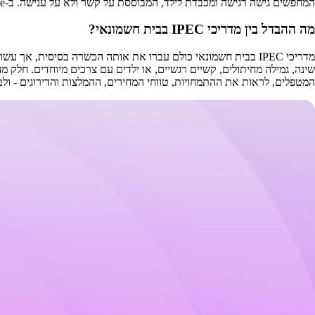
המחפשים גישה רגישה ומכבדת לילד, המבוססת על קשר ולא על ענישה. ב-AlternaBe תוכלו ליצור קשר ישיר עם המדריכים לשאלות והתאמה אישית.
מה ההבדל בין מדריכי IPEC בבית חשמונאי?
מדריכי IPEC בבית חשמונאי כולם עברו את אותה הכשרה בסיסית, 
המטפלים, לראות את ההתמחויות, טווחי המחירים, ההמלצות והדירוגים - ו