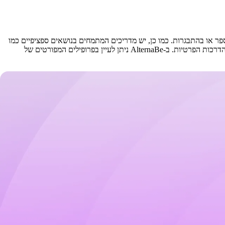
 הספר או בהתבגרות. כמו כן, יש מדריכים המתמחים בנושאים ספציפיים כמו
שינה, גמילה מחיתולים, קשיים רגשיים, או ילדים עם צרכים מיוחדים. חלק מהמדריכים מציעים גם הדרכות קבוצתיות, סדנאות או קורסים מקוונים לצד ההדרכות הפרטיות. ב-AlternaBe ניתן לעיין בפרופילים המפורטים של