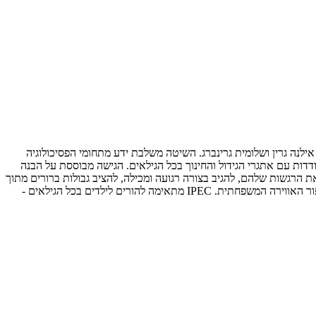
שנית שפותחה על ידי אילנה גרין ושלומית גרינברג. השיטה משלבת ידע מתחומי הפסיכולוגיה
ך מתן כלים מעשיים להתמודדות עם אתגרי הגידול והחינוך בכל הגילאים. הגישה מבוססת על הבנה
וד "לקרוא" את הצרכים האמיתיים מאחורי ההתנהגות. IPEC מלמדת הורים כיצד לווסת את הרגשות שלהם, להגיב בצורה רגועה ומכילה, להציב גבולות ברורים מתוך
אהבה, ולבנות קשר מיטבי עם הילדים. השיטה יכולה לסייע בטיפול בהתנהגויות מאתגרות, התקפי זעם, קשיי שינה ואכילה, קשיים חברתיים, חרדות, ושיפור האווירה המשפחתית. IPEC מתאימה להורים לילדים בכל הגילאים -