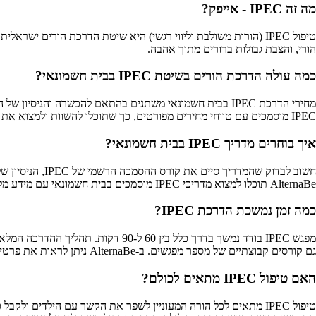
מה זה IPEC - אייפק?
טיפול IPEC (הורות משולבת וליווי רגשי) היא שיטת הדרכת הורים
הורי, והצבת גבולות ברורים מתוך אהבה.
כמה עולה הדרכת הורים בשיטת IPEC בבית חשמונאי?
IPEC מוסמכים עם טווחי מחירים מפורטים, כך שתוכלו להשוות ולמצוא את המתאים לתקציב שלכם.
איך בוחרים מדריך IPEC בבית חשמונאי?
חשוב לבדוק שה
AlternaBe תוכלו למצוא מדריכי IPEC מוסמכים בבית חשמונאי עם מידע מלא על התמחויותיהם, המלצות ודירוגים מאומתים.
כמה זמן נמשכת הדרכת IPEC?
מפגש IPEC בודד נמשך בדרך כלל בין
גם קורסים קבוצתיים של מספר מפגשים. ב-AlternaBe ניתן לראות את פרטי ההדרכות ומשך הזמן המדויק אצל כל מדריך.
האם טיפול IPEC מתאים לכולם?