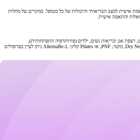
אמת אישית למצב הבריאותי והיכולות של כל מטופל. במקרים של מחלות
, רצפת אגן ובריאות נשים, ילדים (פיזיותרפיה התפתחותית),
קרדיו-פולמונרי (לב וריאות), גריאטריה (קשישים), או שיקום לאחר ניתוחים ספציפיים. כמו כן, יש פיזיותרפיסטים המשלבים טכניקות מיוחדות כמו Dry Needling, מקנזי, PNF, או Pilates קליני. ב-AlternaBe ניתן לעיין בפרופילים