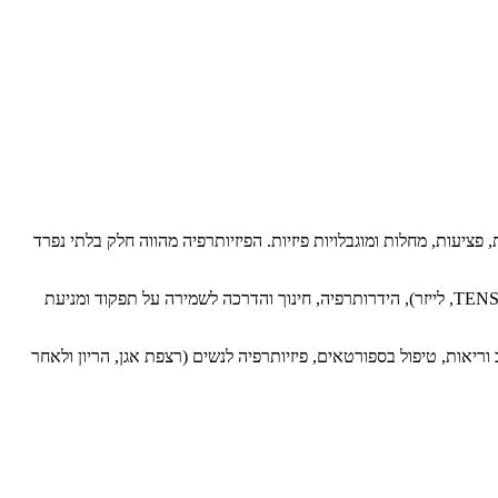
ת תנועתיות, פציעות, מחלות ומוגבלויות פיזיות. הפיזיותרפיה מהווה חלק בלתי נפרד
הפיזיותרפיסט משתמש במגוון כלים טיפוליים: תרגילים טיפוליים, טיפול ידני (מניפולציות, מוביליזציות, מתיחות), אלקטרותרפיה (גלי הלם, אולטראסאונד, TENS, לייזר), הידרותרפיה, חינוך והדרכה לשמירה על תפקוד ומניעת
 וריאות, טיפול בספורטאים, פיזיותרפיה לנשים (רצפת אגן, הריון ולאחר