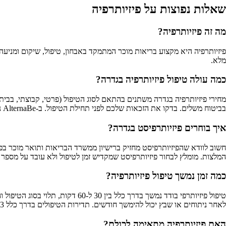
שאלות נפוצות על פיזיותרפיה
מה זה פיזיותרפיה?
פיזיותרפיה היא מקצוע בריאות מוכר המתמקד באבחון, טיפול, שיקום ומניע
מלא.
כמה עולה טיפול פיזיותרפיה בגדרה?
מחירי פיזיותרפיה בגדרה משתנים בהתאם לסוג הטיפול (פרטי, קבוצתי, בבית 
בביטוח משלים. בדקו את הזכאות שלכם לפני תחילת הטיפול. ב-AlternaBe ניתן למצוא פיזיותרפיסטים מוסמכים עם טווחי מחירים מפורטים, כך שתוכלו להשוות ולמצוא את המתאים לתקציב שלכם.
איך בוחרים פיזיותרפיסט בגדרה?
חשוב לוודא שהפיזיותרפיסט מחזיק ברישיון ממשרד הבריאות ותואר מוכר בפיזי
המלצות. מומלץ לבחור פיזיותרפיסט שמקדיש זמן לטיפול ולא עובד על מספר מטופלים במקביל. ב-AlternaBe תוכלו למצוא פיזיותרפיסטים מוסמכים בגדרה עם מידע מלא 
כמה זמן נמשך טיפול פיזיותרפיה?
לאחר ניתוחים או שבץ יכול להימשך חודשים. תדירות הטיפולים בדרך כלל 2-3 פעמים בשבוע. ב-AlternaBe ניתן לראות את פרטי הטיפולים ומשך הזמן המדויק אצל כל מטפל.
האם פיזיותרפיה מתאימה לכולם?