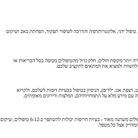
, טיפול ידני, אלקטרותרפיה והדרכה לשיפור תפקוד, הפחתת כאב ושיקום
רה יותר מקופת חולים. חלק גדול מהטיפולים מכוסה בסל הבריאות או
רצפת אגן, ילדים), הניסיון בטיפול בבעיות דומות לשלכם, ולקרוא
טיפול פיזיותרפי בודד נמשך בדרך כלל בין 30 ל-60 דקות, תלוי בסוג הטיפול והמסגרת. הערכה ראשונית מקיפה יותר ויכולה להימשך עד שעה. מספר הטיפולים משתנה מאוד - בעיות חריפות יכולות להשתפר ב-6-12 טיפולים, שיקום