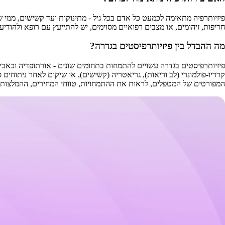
פיזיותרפיה מתאימה לכמעט כל אדם בכל גיל - מתינוקות ועד קשישים, ממי 
חריפות, זיהומים, או מצבים רפואיים מסוימים, יש להתייעץ עם רופא ולהודיע לפיזיותרפיסט. ב-AlternaBe תוכלו ליצור קשר ישיר עם הפיזיו
מה ההבדל בין פיזיותרפיסטים בגדרה?
פיזיותרפיסטים בגדרה עשויים להתמחות בתחומים שונים - אורתופדיה וכאבי ש
המפורטים של המטפלים, לראות את ההתמחויות, טווחי המחירים, ההמלצות ו