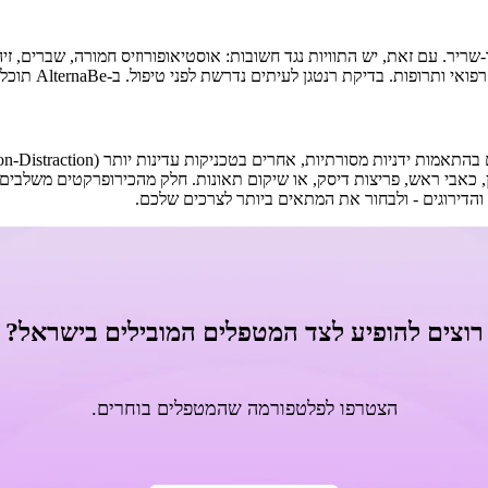
יר. עם זאת, יש התוויות נגד חשובות: אוסטיאופורוזיס חמורה, שברים, זיה
שת לפני טיפול. ב-AlternaBe תוכלו ליצור קשר ישיר עם כירופרקטים לשאלות והתאמה אישית.
הדירוגים - ולבחור את המתאים ביותר לצרכים שלכם.
רוצים להופיע לצד המטפלים המובילים בישראל?
הצטרפו לפלטפורמה שהמטפלים בוחרים.