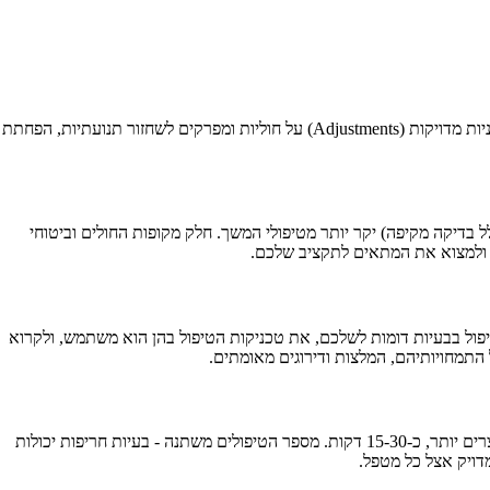
כירופרקטיקה היא מקצוע בריאות המתמקד באבחון וטיפול בהפרעות במערכת השלד-שריר, בעיקר בעמוד השדרה. הכירופרקטור משתמש בהתאמות ידניות מדויקות (Adjustments) על חוליות ומפרקים לשחזור תנועתיות, הפחתת
ל בדיקה מקיפה) יקר יותר מטיפולי המשך. חלק מקופות החולים וביטוחי
 D.C. (Doctor of Chiropractic) ממוסד מוכר. יש לבדוק את הניסיון בטיפול בבעיות דומות לשלכם, את טכניקות הטיפול בהן הוא משתמש, ולקרוא
ביקור ראשון אצל כירופרקט נמשך בדרך כלל 45-60 דקות וכולל היסטוריה רפואית, בדיקה מקיפה, ולעיתים צילומי רנטגן וטיפול ראשוני. טיפולי המשך קצרים יותר, כ-15-30 דקות. מספר הטיפולים משתנה - בעיות חריפות יכולות