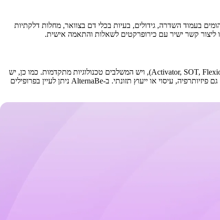
ומים בעמוד השדרה, גידולים, בעיות בכלי דם בצוואר, מחלות דלקתיות
כירופרקטים בפתח תקווה עשויים להשתמש בטכניקות שונות - יש המתמחים בהתאמות ידניות מסורתיות, אחרים בטכניקות עדינות יותר (Activator, SOT, Flexion-Distraction), ויש המשלבים טכנולוגיות מתקדמות. כמו כן, יש
כירופרקטים המתמחים בתחומים ספציפיים - ספורטאים, ילדים ונשים בהריון, כאבי ראש, פריצות דיסק, או שיקום תאונות. חלק מהכירופרקטים משלבים גם פיזיותרפיה, עיסוי או ייעוץ תזונתי. ב-AlternaBe ניתן לעיין בפרופילים