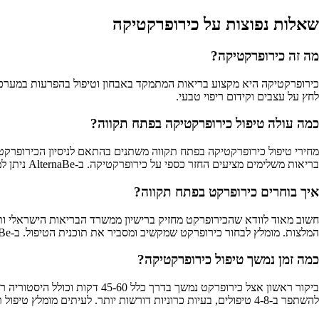
שאלות נפוצות על כירופרקטיקה
מה זה כירופרקטיקה?
לחץ על עצבים וקידום ריפוי טבעי.
כמה עולה טיפול כירופרקטיקה בפתח תקווה?
מחירי טיפול כירופרקטיקה בפתח תקווה משתנים בהתאם לניסיון הכירופרקטור,
בריאות משלימים מציעים החזר כספי על כירופרקטיקה. ב-AlternaBe ניתן למצוא כירופרקטים מוסמכים עם טווחי מחירים מפורטים, כך שתוכלו להשוות ולמצוא את המתאים לתקציב שלכם.
איך בוחרים כירופרקט בפתח תקווה?
המלצות. מומלץ לבחור כירופרקט שמקשיב ומסביר את תוכנית הטיפול. ב-AlternaBe תוכלו למצוא כירופרקטים מוסמכים בפתח תקווה עם מידע מלא על התמחויותיהם, המלצות ודירוגים מאומתים.
כמה זמן נמשך טיפול כירופרקטיקה?
להשתפר ב-4-8 טיפולים, בעיות כרוניות דורשות יותר. לעיתים מומלץ טיפול תחזוקה תקופתי. ב-AlternaBe ניתן לראות את פרטי הטיפולים ומשך הזמן המדויק אצל כל מטפל.