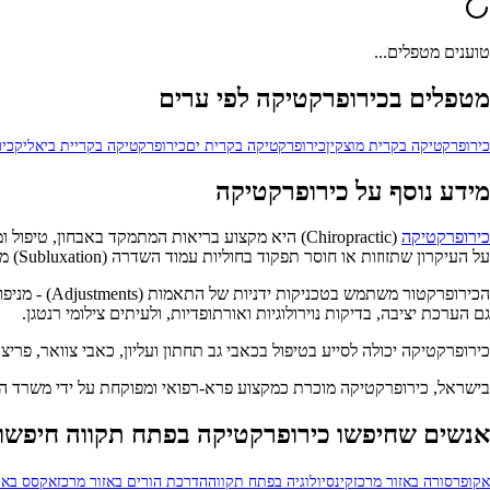
טוענים מטפלים...
מטפלים בכירופרקטיקה לפי ערים
כירופרקטיקה בקרית מוצקין
כירופרקטיקה בקרית ים
כירופרקטיקה בקריית ביאליק
כי
מידע נוסף על כירופרקטיקה
כירופרקטיקה
על העיקרון שתזוזות או חוסר תפקוד בחוליות עמוד השדרה (Subluxation) משפיעות על מערכת העצבים ועל הבריאות הכללית.
הכירופרקטו
גם הערכת יציבה, בדיקות נוירולוגיות ואורתופדיות, ולעיתים צילומי רנטגן.
כירופרקטיקה יכולה לסייע בטיפול בכאבי גב תחתון ועליון, כאבי צוואר, פרי
בישראל, כירופרקטיקה מוכרת כמקצוע פרא-רפואי ומפוקחת על ידי משרד ה
אנשים שחיפשו כירופרקטיקה בפתח תקווה חיפשו 
אקופרסורה באזור מרכז
קינסיולוגיה בפתח תקווה
הדרכת הורים באזור מרכז
אקסס באר