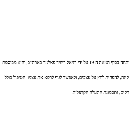
(Chiropractic) היא מקצוע בריאות המתמקד באבחון, טיפול ומניעה של הפרעות במערכת השלד-שריר, ובמיוחד בעמוד השדרה. השיטה פותחה בסוף המאה ה-19 על ידי דניאל דיוויד פאלמר בארה"ב, והיא מבוססת
- כדי לשחזר את התנועתיות התקינה, להפחית לחץ על עצבים, ולאפשר לגוף לרפא את עצמו. הטיפול כולל
ופרקים, ותסמונת התעלה הקרפלית.