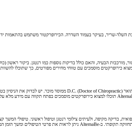
 מורכבות הבעיה, והאם כולל בדיקות נוספות כמו רנטגן. ביקור ראשון (כול
חשוב מאוד לוודא שהכירופרקט מחזיק ברישיון ממשרד הבריאות הישראלי ותואר