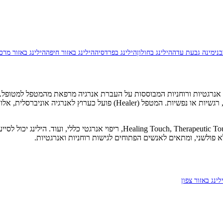
בנימינה גבעת עדה
הילינג בחולון
הילינג בפרדסיה
הילינג באזור חיפה
הילינג באזור מרכז
יטות ריפוי אנרגטיות ורוחניות המבוססות על העברת אנרגיה מרפאת מהמטפל למ
אנרגיה (צ'אקרות), וכי חוסר איזון או חסימות באנרגיה גורמים למחלות פיזיות, 
הילינג כולל שיטות רבות ומגוונות: ריפוי פראני, ריפוי רייקי, ריפוי קוואנטי, ouch
לא פולשני, ומתאים לאנשים הפתוחים לגישות רוחניות ואנרגטיות.
לינג באזור צפון