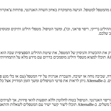
 מהמטפל למטופל. הגישה מתמקדת באיזון השדה האנרגטי, פתיחת צ'אקרות ושח
ב שלכם.
ק את ההכשרה והניסיון של המטפל, את שיטת ההילינג הספציפית שבה הוא ע
ן 45 ל-90 דקות. הטיפול כולל שיחה קצרה, שכיבה נוחה או ישיבה, והעברת אנרגיה על ידי המטפל
 כל מטפל.
פוי האנרגטי. הטיפול בטוח לחלוטין וללא תופעות לוואי פיזיות, אך לעיתים י
אלות והתאמה אישית.