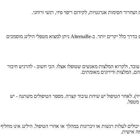
רור חסימות אנרגטיות, לקידום ריפוי פיזי, רגשי ורוחני.
מחירי טיפול הילינג בדרום משתנים בהתאם לניסיון והיכולות של המטפל, סוג ההילינג (רייקי, ריפוי פראני, וכו'), ומשך הטיפול. מטפלי הילינג ותיקים ומנוסים בדרך כלל יקרים יותר. ב-AlternaBe ניתן למצוא מטפלי הילינג מוסמכים
ובד, ולקרוא המלצות מאנשים שטופלו אצלו. הכי חשוב - להרגיש חיבור
 (עם או בלי מגע פיזי). לאחר הטיפול יש שיחת עיבוד קצרה. מספר הטיפולים משתנה - יש
כולים לעלות רגשות או זיכרונות במהלך או אחרי הטיפול. הילינג אינו מחליף