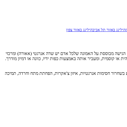
הילינג באזור תל אביב
הילינג באזור צפון
טופל. הגישה מבוססת על האמונה שלכל אדם יש שדה אנרגטי (אאורה) ומרכזי
רגשיות או נפשיות. המטפל (Healer) פועל כערוץ לאנרגיה אוניברסלית, אלוהית או קוסמית, ומעביר אותה באמצעות כפות ידיו, כוונה או דמיון מודרך.
Healing Touch, Therapeutic T, ריפוי אנרגטי כללי, ועוד. הילינג יכול לסייע בשחרור חסימות אנרגטיות, איזון צ'אקרות, הפחתת מתח וחרדה, תמיכה