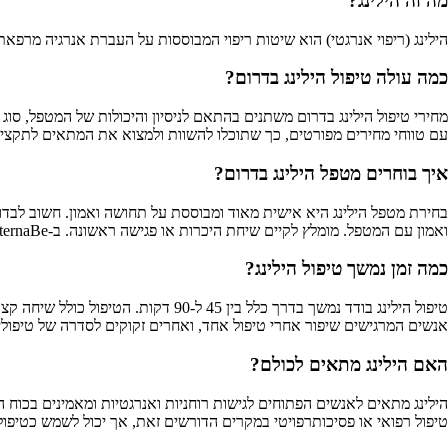
מה זה הילינג?
הילינג (ריפוי אנרגטי) הוא שיטות ריפוי המבוססות על העברת אנרגיה מרפאת
כמה עולה טיפול הילינג בדרום?
עם טווחי מחירים מפורטים, כך שתוכלו להשוות ולמצוא את המתאים לתקצי
איך בוחרים מטפל הילינג בדרום?
בחירת מטפל הילינג היא אישית מאוד ומבוססת על תחושה ואמון. חשוב לבדו
ואמון עם המטפל. מומלץ לקיים שיחת היכרות או פגישה ראשונה. ב-AlternaBe תוכלו למצוא מטפלי הילינג מוסמכים בדרום עם מידע מלא על התמחויותיהם, המלצות ודירוגים מאומתים.
כמה זמן נמשך טיפול הילינג?
טיפול הילינג בודד נמשך בדרך כלל בי
אנשים המרגישים שיפור אחרי טיפול אחד, ואחרים זקוקים לסדרה של טיפולים. ב-AlternaBe ניתן לראות את פרטי הטיפולים ומשך הזמן המדויק אצל
האם הילינג מתאים לכולם?
הילינג מתאים לאנשים הפתוחים לגישות רוחניות ואנרגטיות ומאמינים בכוח הרי
טיפול רפואי או פסיכותרפויטי במקרים הדורשים זאת, אך יכול לשמש כטיפול משלים. ב-AlternaBe תוכלו ליצור קשר ישיר עם המטפלים לש