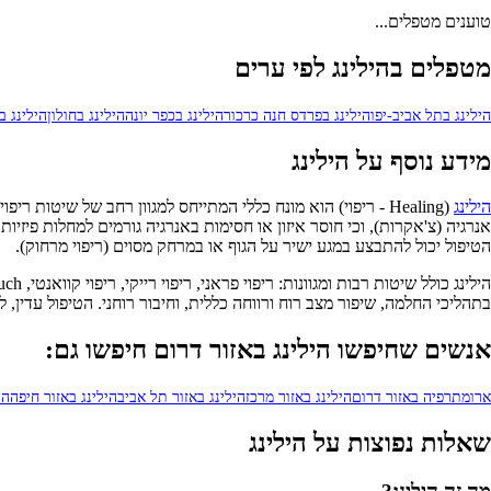
טוענים מטפלים...
מטפלים בהילינג לפי ערים
הילינג בתל אביב-יפו
הילינג בפרדס חנה כרכור
הילינג בכפר יונה
הילינג בחולון
הילינג ב
מידע נוסף על הילינג
הילינג
(Healing - ריפוי) הוא מונח כללי המתייחס למגוון רחב של ש
הטיפול יכול להתבצע במגע ישיר על הגוף או במרחק מסוים (ריפוי מרחוק).
בתהליכי החלמה, שיפור מצב רוח ורווחה כללית, וחיבור רוחני. הטיפול עדין, 
אנשים שחיפשו הילינג באזור דרום חיפשו גם:
ארומתרפיה באזור דרום
הילינג באזור מרכז
הילינג באזור תל אביב
הילינג באזור חיפה
הי
שאלות נפוצות על הילינג