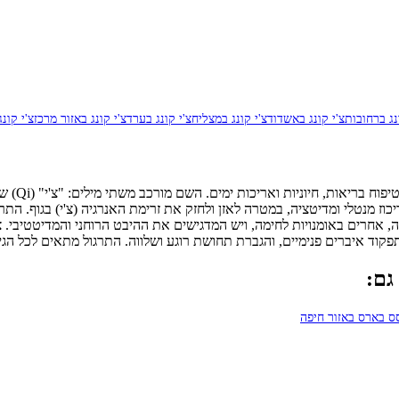
נג ברחובות
צ'י קונג באשדוד
צ'י קונג במצליח
צ'י קונג בערד
צ'י קונג באזור מרכז
צ'י קונ
 ריכוז מנטלי ומדיטציה, במטרה לאזן ולחזק את זרימת האנרגיה (צ'י) בגוף. 
, אחרים באומנויות לחימה, ויש המדגישים את ההיבט הרוחני והמדיטטיבי. צ'י 
קוד איברים פנימיים, והגברת תחושת רוגע ושלווה. התרגול מתאים לכל הגילא
גם:
 בארס באזור חיפה