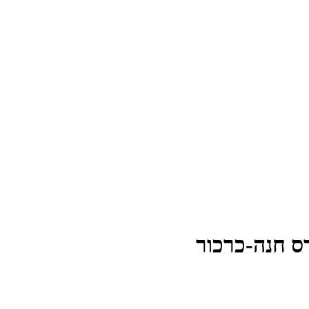
דס חנה-כרכור