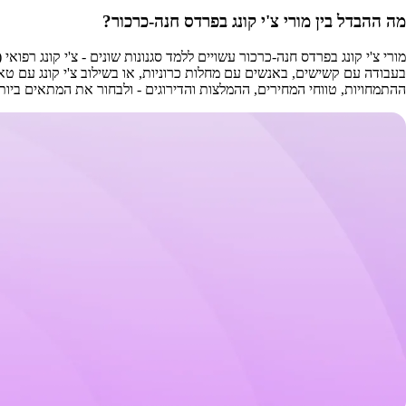
מה ההבדל בין מורי צ'י קונג בפרדס חנה-כרכור?
ההתמחויות, טווחי המחירים, ההמלצות והדירוגים - ולבחור את המתאים ביו