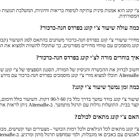
צ'י קונג הוא אמנות סינית עתיקה לטיפוח בריאות וחיוניות, המשלבת תנועות עד
המסורתית.
כמה עולה שיעור צ'י קונג בפרדס חנה-כרכור?
קונג מוסמכים עם טווחי מחירים מפורטים, כך שתוכלו להשוות ולמצוא את 
איך בוחרים מורה לצ'י קונג בפרדס חנה-כרכור?
חשוב לבדוק את ההכשרה והניסיון של המורה, הסגנון הספציפי של צ'י קונג ש
AlternaBe תוכלו למצוא מורי צ'י קונג מוסמכים בפרדס חנה-כרכור עם מידע מלא על התמחויותיהם, המלצות ודירוגים מאומתים.
כמה זמן נמשך שיעור צ'י קונג?
קצר בבית. התועלות גדלות עם תרגול מתמשך. ב-AlternaBe ניתן לראות את פרטי השיעורים ומשך הזמן המדויק אצל כל מורה.
האם צ'י קונג מתאים לכולם?
צ'י קונג מתאים לכל הגילאים ולכל רמות הכושר - מצעירים ועד קשישים, מבריא
לאנשים עם כאבים או מוגבלות, ולמי שמחפש תרגול מתון ומרגיע. ב-AlternaBe תוכלו ליצור קשר ישיר עם המורים לשאלות והתאמה אישית.