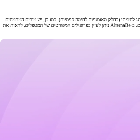
ות וריפוי, צ'י קונג מדיטטיבי לפיתוח רוחני, או צ'י קונג לחימתי (כחלק מאומנויות לחימה פנימיות). כמו כן, יש מורים המתמחים
בעבודה עם קשישים, באנשים עם מחלות כרוניות, או בשילוב צ'י קונג עם טאי צ'י, מדיטציה או רפואה סינית. רמת הניסיון והעומק משתנים מאוד בין מורים. ב-AlternaBe ניתן לעיין בפרופילים המפורטים של המטפלים, לראות את