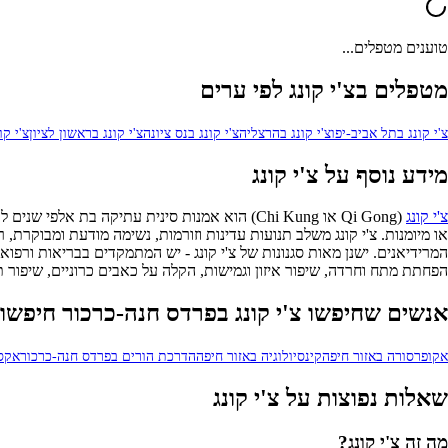
טוענים מטפלים...
מטפלים בצ'י קונג לפי ערים
צ'י קונג בתל אביב-יפו
צ'י קונג בהרצליה
צ'י קונג בנס ציונה
צ'י קונג בראשון לציון
צ'י קו
מידע נוסף על צ'י קונג
צ'י קונג
או מיומנות. צ'י קונג משלב תנועות עדינות וזורמות, נשימה מודעת ומבוקרת,
המרידיאנים. ישנן מאות סגנונות של צ'י קונג - יש המתמקדים בבריאות ורפואה
הפחתת מתח וחרדה, שיפור איזון וגמישות, הקלה על כאבים כרוניים, שיפור תפ
אנשים שחיפשו צ'י קונג בפרדס חנה-כרכור חיפשו 
אקופרסורה באזור חיפה
קינסיולוגיה באזור חיפה
הדרכת הורים בפרדס חנה-כרכור
אקסס
שאלות נפוצות על צ'י קונג
מה זה צ'י קונג?