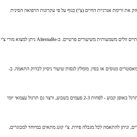
זק את זרימת אנרגיית החיים (צ'י) בגוף על פי עקרונות הרפואה הסינית
מחירי שיעורי צ'י קונג בפרדס חנה-כרכור משתנים בהתאם לסוג השיעור (קבוצתי או פרטי), ניסיון המורה והכשרתו, וסגנון הצ'י קונג שנלמד. שיעורים קבוצתיים זולים משמעותית משיעורים פרטיים. ב-AlternaBe ניתן למצוא מורי צ'י
אסטרים מנוסים או בסין. מומלץ לנסות שיעור ניסיון לבדוק התאמה. ב-
שיעור צ'י קונג בודד נמשך בדרך כלל בין 60 ל-90 דקות. השיעור כולל חימום, תרגילי נשימה, תנועות צ'י קונג ספציפיות, ולעיתים מדיטציה בסיום. מומלץ לתרגל באופן קבוע - לפחות 2-3 פעמים בשבוע, ורצוי גם תרגול עצמאי יומי
ים, וניתן להתאמה לכל מגבלה פיזית. צ'י קונג מתאים במיוחד למבוגרים,