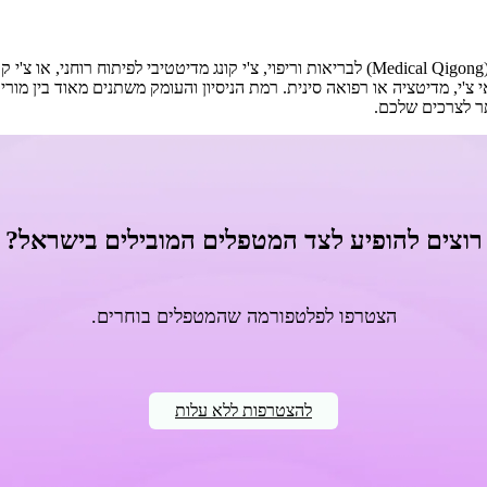
מורי צ'י קונג בפרדס חנה-כרכור עשויים ללמד סגנונות שונים - צ'י קונג רפואי (Medical Qigong) לבריא
תר לצרכים שלכם.
רוצים להופיע לצד המטפלים המובילים בישראל?
הצטרפו לפלטפורמה שהמטפלים בוחרים.
להצטרפות ללא עלות