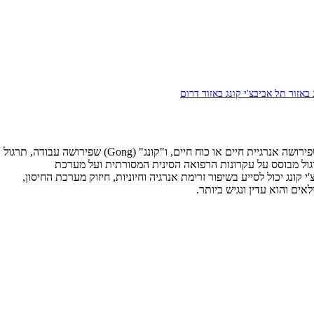
ג באזור תל אביב
צ'י קונג באזור דרום
(Qi Gong או Chi Kung) הוא אמנות סינית עתיקה בת אלפי שנים לטיפוח בריאות, חיוניות ואריכות ימים. השם מורכב משתי מילים: "צ'י" (Qi) שפירושה אנרגיית חיים או כוח חיים, ו"קונג" (Gong) שפירושה עבודה, תרגול
התרגול מבוסס על עקרונות הרפואה הסינית המסורתית ועל מערכת
קונג יכול לסייע בשיפור זרימת אנרגיה וחיוניות, חיזוק מערכת החיסון,
ים והוא עדין ונגיש ביותר.