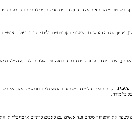
ף. השיטה מלמדת את המוח והגוף דרכים חדשות ויעילות יותר לבצע תנועות 
שיעור קבוצתי (ATM) נמשך בדרך כלל 45-60 דקות. טיפול אישי (FI) נמשך כ-45-60 דקות. תהליך הלמידה מ