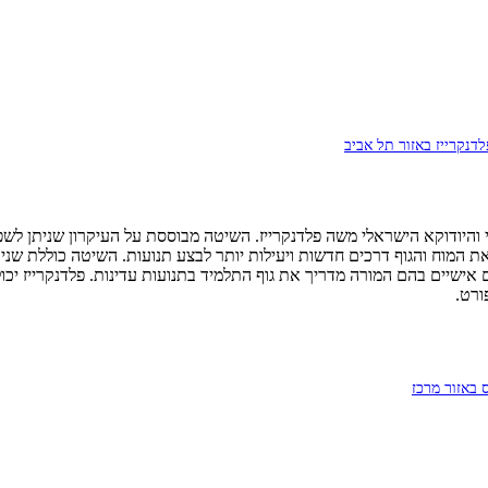
לדנקרייז באזור תל אביב
והיודוקא הישראלי משה פלדנקרייז. השיטה מבוססת על העיקרון שניתן לשפר
רכים בתנועות עדינות, ו-FI (Functional Integration) - טיפולים אישיים בהם המורה מדריך את גוף התלמיד ב
ורט.
באזור מרכז