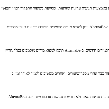
באמצעות תנועות עדינות ומודעות, ומסייעת בשיפור התפקוד הפיזי והנפשי.
מחירי טיפול פלדנקרייז בחולון משתנים בהתאם לסוג השיעור (קבוצתי או אישי), ניסיון המורה והכשרתו. שיעורים קבוצתיים זולים יותר מטיפולים אישיים. ב-AlternaBe ניתן למצוא מורים מוסמכים בפלדנקרייז עם טווחי מחירים
חשוב לבדוק שהמורה סיים הכשרה מלאה בשיטת פלדנקרייז (תהליך של 3-4 שנים), יש לו ניסיון בעבודה עם הבעיה הספציפית שלכם, ולקרוא המלצות מתלמידים קודמים. ב-AlternaBe תוכלו למצוא מורים מוסמכים בפלדנקרייז
שתנה בהתאם למטרות - יש המרגישים שיפור כבר אחרי מספר שיעורים, ואחרים ממשיכים ללמוד לאורך זמן. ב-
פלדנקרייז מתאים לכל הגילאים והרמות הפיזיות - מאנשים בריאים המעוניינים לשפר את התפקוד שלהם ועד אנשים עם כאבים כרוניים או מוגבלויות. התנועות עדינות מאוד ולא דורשות גמישות או כוח מיוחדים. ב-AlternaBe