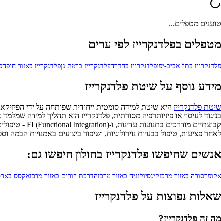
טוענים מטפלים...
מטפלים בפלדנקרייז לפי ערים
פלדנקרייז בתל אביב-יפו
פלדנקרייז בחדרה
פלדנקרייז ברמת גן
פלדנקרייז באזור חיפה
פ
מידע נוסף על שיטת פלדנקרייז
שיטת פלדנקרייז
היא שיטת למידה סומטית ייחודית שפותחה על ידי הפיזיקאי 
קבוצתיים מוד
לאחר פציעות, טיפול בבעיות נוירולוגיות, ושיפור ביצועים באמנויות הבמה וספ
אנשים שחיפשו פלדנקרייז בחולון חיפשו גם:
אקופרסורה באזור מרכז
קינסיולוגיה באזור מרכז
הדרכת הורים באזור מרכז
אקסס בארס 
שאלות נפוצות על פלדנקרייז
מה זה פלדנקרייז?