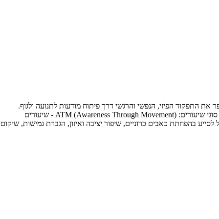
 את התפקוד הפיזי, הנפשי והרגשי דרך פיתוח מודעות לתנועה ולגוף.
בניגוד לעיסוי או פיזיותרפיה מסורתית, פלדנקרייז היא תהליך למידה שמלמד את המוח והגוף דרכים חדשות ויעילות יותר לבצע תנועות. השיטה כוללת שני סוגי שיעורים: ATM (Awareness Through Movement) - שיעורים
תנועות עדינות. פלדנקרייז יכול לסייע בהפחתת כאבים כרוניים, שיפור יציבה ואיזון, הגברת גמישות, שיקום