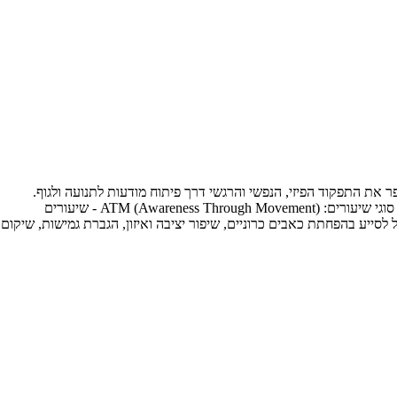
 את התפקוד הפיזי, הנפשי והרגשי דרך פיתוח מודעות לתנועה ולגוף.
בניגוד לעיסוי או פיזיותרפיה מסורתית, פלדנקרייז היא תהליך למידה שמלמד את המוח והגוף דרכים חדשות ויעילות יותר לבצע תנועות. השיטה כוללת שני סוגי שיעורים: ATM (Awareness Through Movement) - שיעורים
תנועות עדינות. פלדנקרייז יכול לסייע בהפחתת כאבים כרוניים, שיפור יציבה ואיזון, הגברת גמישות, שיקום