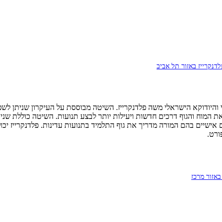
לדנקרייז באזור תל אביב
והיודוקא הישראלי משה פלדנקרייז. השיטה מבוססת על העיקרון שניתן לשפר
רכים בתנועות עדינות, ו-FI (Functional Integration) - טיפולים אישיים בהם המורה מדריך את גוף התלמיד ב
ורט.
אזור מרכז