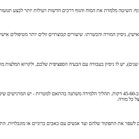
ף. השיטה מלמדת את המוח והגוף דרכים חדשות ויעילות יותר לבצע תנועות 
שיעור קבוצתי (ATM) נמשך בדרך כלל 45-60 דקות. טיפול אישי (FI) נמשך כ-45-60 דקות. תהליך הלמידה מ