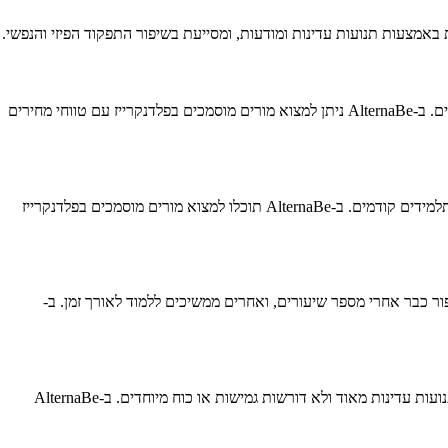
באמצעות תנועות עדינות ומודעות, ומסייעת בשיפור התפקוד הפיזי והנפשי.
מחירי טיפול פלדנקרייז בנס ציונה משתנים בהתאם לסוג השיעור (קבוצתי או אישי), ניסיון המורה והכשרתו. שיעורים קבוצתיים זולים יותר מטיפולים אישיים. ב-AlternaBe ניתן למצוא מורים מוסמכים בפלדנקרייז עם טווחי מחירים
חשוב לבדוק שהמורה סיים הכשרה מלאה בשיטת פלדנקרייז (תהליך של 3-4 שנים), יש לו ניסיון בעבודה עם הבעיה הספציפית שלכם, ולקרוא המלצות מתלמידים קודמים. ב-AlternaBe תוכלו למצוא מורים מוסמכים בפלדנקרייז
שתנה בהתאם למטרות - יש המרגישים שיפור כבר אחרי מספר שיעורים, ואחרים ממשיכים ללמוד לאורך זמן. ב-
פלדנקרייז מתאים לכל הגילאים והרמות הפיזיות - מאנשים בריאים המעוניינים לשפר את התפקוד שלהם ועד אנשים עם כאבים כרוניים או מוגבלויות. התנועות עדינות מאוד ולא דורשות גמישות או כוח מיוחדים. ב-AlternaBe