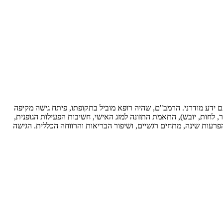
אה שכתב הרמב"ם (רבי משה בן מימון) במאה ה-12, המשלבת חכמה עתיקה עם ידע מודרני. הרמב"ם, שהיה רופא מוביל בתקופתו, פיתח גישה מקיפה
ר, לחות, יובש), התאמת התזונה למזג האישי, חשיבות הפעילות הגופנית,
הפרעות שינה, מתחים רגשיים, ושיפור הבריאות והרווחה הכללית. הגישה