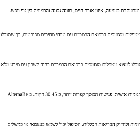
ד השרון משתנים בהתאם להכשרה והניסיון של המטפל, משך הפגישה והטיפולים המשלימים. ב-AlternaBe ניתן למצוא מטפלים מוסמכים ברפואת הרמב"ם עם טווחי מחירים מפורטים, כך שתוכלו
לבדוק את ההכשרה המקצועית של המטפל בגישת הרמב"ם, הידע שלו בתזונה וצמחי מרפא, והניסיון בטיפול בבעיות דומות לשלכם. ב-AlternaBe תוכלו למצוא מטפלים מוסמכים ברפואת הרמב"ם בהוד השרון עם מידע מלא
פגישה ראשונה עם מטפל רפואת הרמב"ם נמשכת בדרך כלל בין 60 ל-90 דקות וכוללת אבחון מפורט של המזג האישי, הרגלי התזונה והחיים, והמלצות מותאמות אישית. פגישות המשך קצרות יותר, כ-30-45 דקות. ב-AlternaBe
יות ולחיזוק הבריאות הכללית. הטיפול יכול לשמש כעצמאי או כמשלים