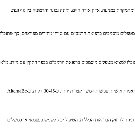
פר ויתקין משתנים בהתאם להכשרה והניסיון של המטפל, משך הפגישה והטיפולים המשלימים. ב-AlternaBe ניתן למצוא מטפלים מוסמכים ברפואת הרמב"ם עם טווחי מחירים מפורטים, כך שתוכלו
לבדוק את ההכשרה המקצועית של המטפל בגישת הרמב"ם, הידע שלו בתזונה וצמחי מרפא, והניסיון בטיפול בבעיות דומות לשלכם. ב-AlternaBe תוכלו למצוא מטפלים מוסמכים ברפואת הרמב"ם בכפר ויתקין עם מידע מלא
פגישה ראשונה עם מטפל רפואת הרמב"ם נמשכת בדרך כלל בין 60 ל-90 דקות וכוללת אבחון מפורט של המזג האישי, הרגלי התזונה והחיים, והמלצות מותאמות אישית. פגישות המשך קצרות יותר, כ-30-45 דקות. ב-AlternaBe
יות ולחיזוק הבריאות הכללית. הטיפול יכול לשמש כעצמאי או כמשלים