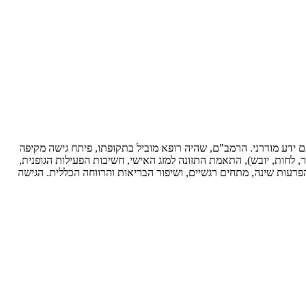
אה שכתב הרמב"ם (רבי משה בן מימון) במאה ה-12, המשלבת חכמה עתיקה עם ידע מודרני. הרמב"ם, שהיה רופא מוביל בתקופתו, פיתח גישה מקיפה
ר, לחות, יובש), התאמת התזונה למזג האישי, חשיבות הפעילות הגופנית,
הפרעות שינה, מתחים רגשיים, ושיפור הבריאות והרווחה הכללית. הגישה