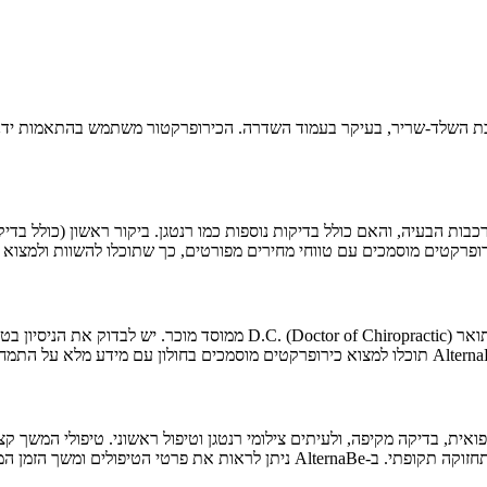
כבות הבעיה, והאם כולל בדיקות נוספות כמו רנטגן. ביקור ראשון (כולל בדי
חשוב מאוד לוודא שהכירופרקט מחזיק ברישיון ממשרד הבריאות הישראלי ותואר