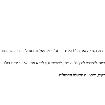
(Chiropractic) היא מקצוע בריאות המתמקד באבחון, טיפול ומניעה של הפרעות במערכת השלד-שריר, ובמיוחד בעמוד השדרה. השיטה פותחה בסוף המאה ה-19 על ידי דניאל דיוויד פאלמר בארה"ב, והיא מבוססת
- כדי לשחזר את התנועתיות התקינה, להפחית לחץ על עצבים, ולאפשר לגוף לרפא את עצמו. הטיפול כולל
ופרקים, ותסמונת התעלה הקרפלית.