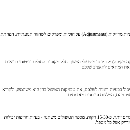
כירופרקטיקה היא מקצוע בריאות המתמקד באבחון וטיפול בהפרעות במערכת השלד-שריר, בעיקר בעמוד השדרה. הכירופרקטור משתמש בהתאמות ידניות מדויקות (Adjustments) על חוליות ומפרקים לשחזור תנועתיות, הפחתת
קה מקיפה) יקר יותר מטיפולי המשך. חלק מקופות החולים וביטוחי בריאות
 D.C. (Doctor of Chiropractic) ממוסד מוכר. יש לבדוק את הניסיון בטיפול בבעיות דומות לשלכם, את טכניקות הטיפול בהן הוא משתמש, ולקרוא
ביקור ראשון אצל כירופרקט נמשך בדרך כלל 45-60 דקות וכולל היסטוריה רפואית, בדיקה מקיפה, ולעיתים צילומי רנטגן וטיפול ראשוני. טיפולי המשך קצרים יותר, כ-15-30 דקות. מספר הטיפולים משתנה - בעיות חריפות יכולות