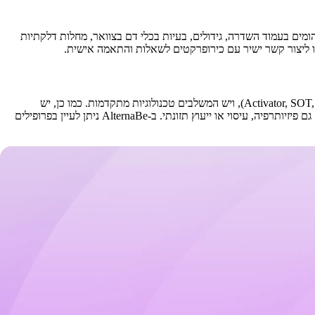
ומים בעמוד השדרה, גידולים, בעיות בכלי דם בצוואר, מחלות דלקתיות
כירופרקטים בחולון עשויים להשתמש בטכניקות שונות - יש המתמחים בהתאמות ידניות מסורתיות, אחרים בטכניקות עדינות יותר (Activator, SOT, Flexion-Distraction), ויש המשלבים טכנולוגיות מתקדמות. כמו כן, יש
כירופרקטים המתמחים בתחומים ספציפיים - ספורטאים, ילדים ונשים בהריון, כאבי ראש, פריצות דיסק, או שיקום תאונות. חלק מהכירופרקטים משלבים גם פיזיותרפיה, עיסוי או ייעוץ תזונתי. ב-AlternaBe ניתן לעיין בפרופילים