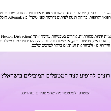
יר. עם זאת, יש התוויות נגד חשובות: אוסטיאופורוזיס חמורה, שברים, זיה
שת לפני טיפול. ב-AlternaBe תוכלו ליצור קשר ישיר עם כירופרקטים לשאלות והתאמה אישית.
הדירוגים - ולבחור את המתאים ביותר לצרכים שלכם.
רוצים להופיע לצד המטפלים המובילים בישראל?
הצטרפו לפלטפורמה שהמטפלים בוחרים.