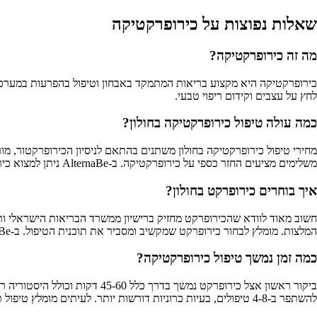
שאלות נפוצות על כירופרקטיקה
מה זה כירופרקטיקה?
לחץ על עצבים וקידום ריפוי טבעי.
כמה עולה טיפול כירופרקטיקה בחולון?
מחירי טיפול כירופרקטיקה בחולון משתנים בהתאם לניסיון הכירופרקטור, מור
משלימים מציעים החזר כספי על כירופרקטיקה. ב-AlternaBe ניתן למצוא כירופרקטים מוסמכים עם טווחי מחירים מפורטים, כך שתוכלו להשוות ולמצוא את המתאים לתקציב שלכם.
איך בוחרים כירופרקט בחולון?
המלצות. מומלץ לבחור כירופרקט שמקשיב ומסביר את תוכנית הטיפול. ב-AlternaBe תוכלו למצוא כירופרקטים מוסמכים בחולון עם מידע מלא על התמחויותיהם, המלצות ודירוגים מאומתים.
כמה זמן נמשך טיפול כירופרקטיקה?
להשתפר ב-4-8 טיפולים, בעיות כרוניות דורשות יותר. לעיתים מומלץ טיפול תחזוקה תקופתי. ב-AlternaBe ניתן לראות את פרטי הטיפולים ומשך הזמן המדויק אצל כל מטפל.