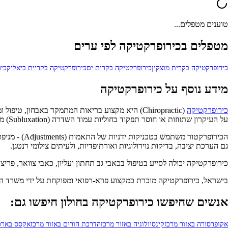
טוענים מטפלים...
מטפלים בכירופרקטיקה לפי ערים
כירופרקטיקה בקרית מוצקין
כירופרקטיקה בקרית ים
כירופרקטיקה בקריית ביאליק
כי
מידע נוסף על כירופרקטיקה
כירופרקטיקה
על העיקרון שתזוזות או חוסר תפקוד בחוליות עמוד השדרה (Subluxation) משפיעות על מערכת העצבים ועל הבריאות הכללית.
הכירופרקטו
גם הערכת יציבה, בדיקות נוירולוגיות ואורתופדיות, ולעיתים צילומי רנטגן.
כירופרקטיקה יכולה לסייע בטיפול בכאבי גב תחתון ועליון, כאבי צוואר, פרי
בישראל, כירופרקטיקה מוכרת כמקצוע פרא-רפואי ומפוקחת על ידי משרד ה
אנשים שחיפשו כירופרקטיקה בחולון חיפשו גם:
אקופרסורה באזור מרכז
קינסיולוגיה באזור מרכז
הדרכת הורים באזור מרכז
אקסס בארס 