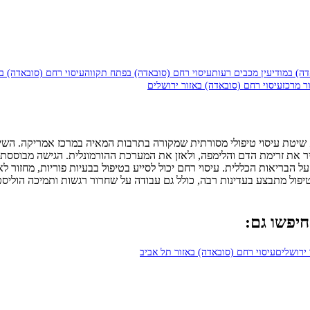
דה) במודיעין מכבים רעות
עיסוי רחם (סובאדה) בפתח תקווה
עיסוי רחם (סובאדה) ב
ר מרכז
עיסוי רחם (סובאדה) באזור ירושלים
 שיקום הבטן והרחם, הוא שיטת עיסוי טיפולי מסורתית שמקורה בתרבות המאיה במרכז 
 את זרימת הדם והלימפה, ולאזן את המערכת ההורמונלית. הגישה מבוססת ע
הבריאות הכללית. עיסוי רחם יכול לסייע בטיפול בבעיות פוריות, מחזור לא 
 הטיפול מתבצע בעדינות רבה, כולל גם עבודה על שחרור רגשות ותמיכה הוליס
חיפשו גם:
 ירושלים
עיסוי רחם (סובאדה) באזור תל אביב