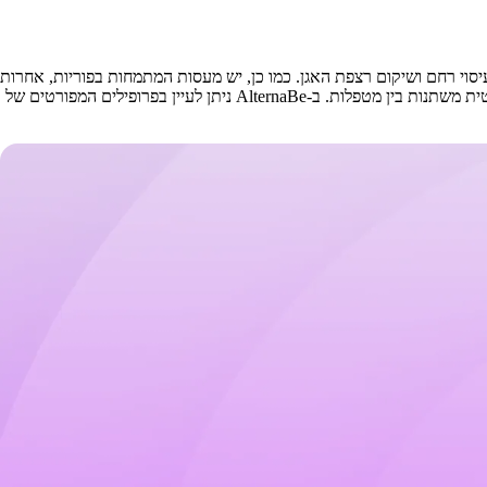
שות שונות - סובאדה מסורתית מאיה, Arvigo Maya Abdominal Therapy, או שיטות מודרניות לעיסוי רחם ושיקום רצפת האגן. כמו כן, יש מעסות המתמחות בפוריות, אחרות
בכאבי מחזור או אנדומטריוזיס, ויש המשלבות עיסוי רחם עם נטורופתיה, צמחי מרפא, או ליווי רגשי. רמת הרגישות, הידע בבריאות נשים, והגישה ההוליסטית משתנות בין מטפלות. ב-AlternaBe ניתן לעיין בפרופילים המפורטים של