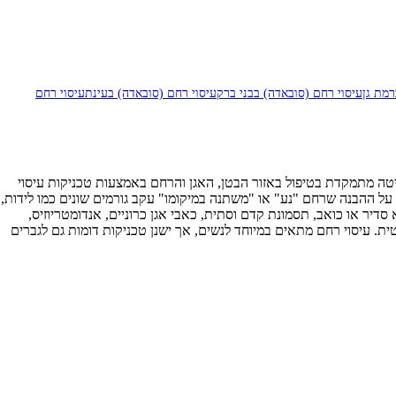
רמת גן
עיסוי רחם (סובאדה) בבני ברק
עיסוי רחם (סובאדה) בעינת
עיסוי רחם
אמריקה. השיטה מתמקדת בטיפול באזור הבטן, האגן והרחם באמצעות טכניקות עיסוי
ל ההבנה שרחם "נע" או "משתנה במיקומו" עקב גורמים שונים כמו לידות,
סדיר או כואב, תסמונת קדם וסתית, כאבי אגן כרוניים, אנדומטריוזיס,
טית. עיסוי רחם מתאים במיוחד לנשים, אך ישנן טכניקות דומות גם לגברים