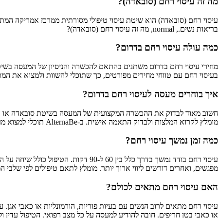
מה זה עיסוי רחם (סובאדה)?
עיסוי רחם (סובאדה) הוא שיטת עיסוי טיפולי מסורתית ממרכז אמריקה המתמק
בריאות נשים., normal, מה זה עיסוי רחם (סובאדה)?
כמה עולה עיסוי רחם בדרום?
בעיסוי רחם עם טווחי מחירים מפורטים, כך שתוכלי להשוות ולמצוא את המ
איך בוחרים מעסה לעיסוי רחם בדרום?
חשוב מאוד לבדוק את ההכשרה המקצועית של המעסה בשיטת סובאדה או עיסוי
מומלץ לקרוא המלצות ולבדוק התאמה אישית. ב-AlternaBe תוכלי למצוא מעסות מוסמכות בעיסוי רחם בדרום עם מידע מלא על התמחויותיהן, המלצות ודירוגים מאומתים.
כמה זמן נמשך עיסוי רחם?
מפגשים, ואחרים דורשים ליווי ארוך יותר. מומלץ לתאם טיפולים לפי שלבי המחזור. ב-AlternaBe ניתן לראות את פרטי הטיפולים ומשך הזמן המדוי
האם עיסוי רחם מתאים לכולם?
או כאבי בטן חריפים. חובה להודיע למעסה על כל מצב רפואי. הטיפול עדין ולא כואב. ב-AlternaBe תוכלי ליצור קשר ישיר עם המעסות לש