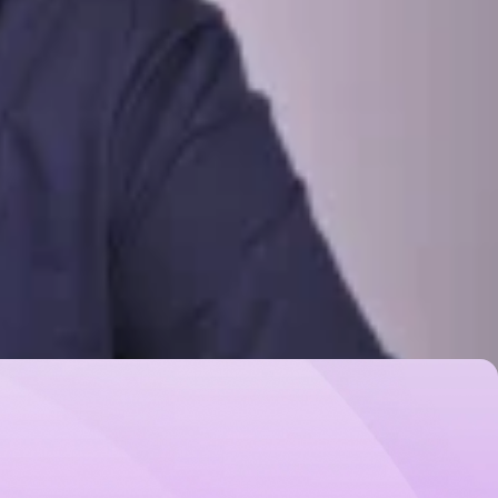
צבי בנימיני - PSYCH-K ואימון מנטלי
פריצת מחסומים ליצירת שינוי בחיים, הפחתת מתח וחרדה
PSYCH-K
קואצ׳ינג - אימון אישי
מבט מהיר
מבט מהיר
מטפלים בPSYCH-K לפי ערים
PSYCH-K בנס ציונה
PSYCH-K בראשון לציון
PSYCH-K ברחובות
PSYCH-K במצליח
אנשים שחיפשו PSYCH-K בנס ציונה חיפשו גם:
אקופרסורה באזור מרכז
קינסיולוגיה באזור מרכז
הדרכת הורים בנס ציונה
אקסס בארס ב