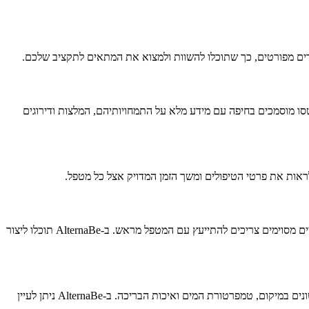
 בעבודה במים, ולקרוא המלצות ממטופלים קודמים. ב-AlternaBe תוכלו למצוא מטפלי וואטסו מוסמכים בחיפה עם מידע מלא על התמחויותיהם, המלצות ודירוגים
וואטסו מתאים לרוב האנשים ויכול לעזור בהרפיית שרירים, הפגת מתחים ושיפור גמישות. עם זאת, אנשים עם פחד ממים, בעיות אוזניים או מצבים רפואיים מסוימים צריכים להתייעץ עם המטפל מראש. ב-AlternaBe תוכלו ליצור
מטפלי וואטסו בחיפה עשויים להשתמש בסגנונות שונים - יש המתמקדים יותר במתיחות טיפוליות ואחרים בהיבט המדיטטיבי והרגשי. כמו כן, המתקנים שונים במיקום, טמפרטורת המים ואיכות הבריכה. ב-AlternaBe ניתן לעיין