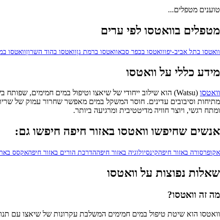
טוענים מטפלים...
מטפלים בוואטסו לפי ערים
וואטסו בתל אביב-יפו
וואטסו בכפר סבא
וואטסו ברמת גן
וואטסו בהוד השרון
וואטסו במ
מידע כללי על וואטסו
וואטסו
מתיחות וסיבובים עדינים. חוסר המשקל במים מאפשר שחרור עמוק של שריר
ומתח רגשי, ויוצר חוויה מדיטטיבית ומרגיעה ביותר.
אנשים שחיפשו וואטסו באזור חיפה חיפשו גם:
אקופרסורה באזור חיפה
קינסיולוגיה באזור חיפה
הדרכת הורים באזור חיפה
אקסס בארס
שאלות נפוצות על וואטסו
מה זה וואטסו?
וואטסו הוא שיטת טיפול במים חמימים המשלבת עקרונות של שיאצו עם תנו