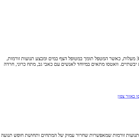
(Watsu) הוא שילוב ייחודי של שיאצו וטיפול במים חמימים, שפותח בשנות ה-80 בקליפורניה. הטיפול מתבצע בבריכה חמימה בטמפרטורה של כ-35 מעלות, כאשר המטפל תומך במטופל הצף במים ומבצע תנועות זורמות,
בשתיים. וואטסו מתאים במיוחד לאנשים עם כאבי גב, מתח כרוני, חרדה
ו באזור צפון
 ותנועות זורמות שמאפשרות שחרור עמוק של המתחים ותחושת חופש תנועה